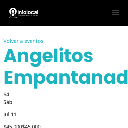
Volver a eventos
Angelitos
Empantanad
64
Sáb
Jul 11
$
45.000
$45.000