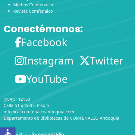
Medios Comfenalco
Revista Comfenalco
Conectémonos:
Facebook
Instagram
Twitter
YouTube
(604)5112133
Calle 51 #45-37, Piso 6
infolocal.comfenalcoantioquia.com
Departamento de Bibliotecas
de
COMFENALCO Antioquia
accessible