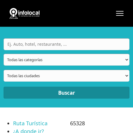
Buscar
Ruta Turística
65328
¿A donde ir?