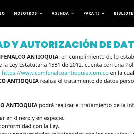
CIO
NOSOTROS
AGENDA
PARA TI
BIBLIOTE
AD Y AUTORIZACIÓN DE DA
FENALCO ANTIOQUIA
, en cumplimiento de lo establ
 la Ley Estatutaria 1581 de 2012, cuenta con una Pol
b
https://www.comfenalcoantioquia.com.co
en la cual
CO ANTIOQUIA
realiza el tratamiento de datos perso
O ANTIOQUIA
podrá realizar el tratamiento de la in
ar en dinero y en especie.
 conformidad con la Ley.