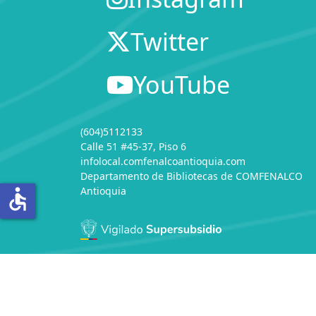
Twitter
YouTube
(604)5112133
Calle 51 #45-37, Piso 6
infolocal.comfenalcoantioquia.com
Departamento de Bibliotecas
de
COMFENALCO
Antioquia
accessible
Servicio de Información Local - Comfenalco Antio