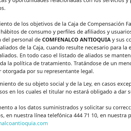
tas y oportunidades relacionadas con los servicios y
os.
ento de los objetivos de la Caja de Compensación Famil
hábitos de consumo y perfiles de afiliados y usuario
n del personal de
COMFENALCO ANTIOQUIA
y sus co
aliados de la Caja, cuando resulte necesario para la 
 aliados. En todo caso el listado de aliados se mante
a la política de tratamiento. Tratándose de un menor
r otorgada por su representante legal.
miento de su objeto social y de la Ley, en casos exce
os en los cuales el titular no estará obligado a dar s
to a los datos suministrados y solicitar su correcc
s, en nuestra línea telefónica 444 71 10, en nuestra 
alcoantioquia.com