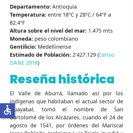
Departamento:
Antioquia
Temperatura:
entre 18ºC y 28ºC / 64ºF a
82.4ºF
Altura sobre el nivel del mar:
1.475 mts
Moneda:
peso colombiano
Gentilicio:
Medellinense
Estimado de Población:
2'427.129 (
Censo
DANE 2018
)
Reseña histórica
El Valle de Aburrá, llamado así por los
indígenas que habitaban el actual sector de
accessible
Guayabal, tomó el nombre de San
Bartolomé de los Alcázares, cuando el 24 de
agosto de 1541, por órdenes del Mariscal