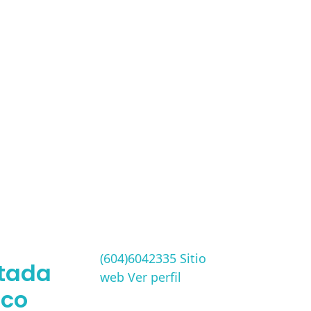
(604)6042335
Sitio
rtada
web
Ver perfil
lco