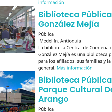
información
Biblioteca Públic
González Mejía
Pública
Medellín
,
Antioquia
La biblioteca Central de Comfenal
González Mejía es una biblioteca p
para los afiliados, sus familias y 
general.
Más información
Biblioteca Pública
Parque Cultural 
Arango
Pública