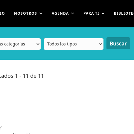
CIO
NOSOTROS
AGENDA
PARA TI
BIBLIOTE
Buscar
ltados
1
-
11
de
11
r