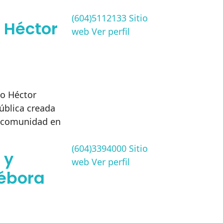
(604)5112133
Sitio
a Héctor
web
Ver perfil
co Héctor
ública creada
la comunidad en
(604)3394000
Sitio
 y
web
Ver perfil
Débora