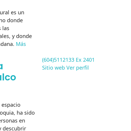
ural es un
ano donde
 las
ales, y donde
dadana.
Más
(604)5112133 Ex 2401
a
Sitio web
Ver perfil
alco
n espacio
oquia, ha sido
ersonas en
y descubrir