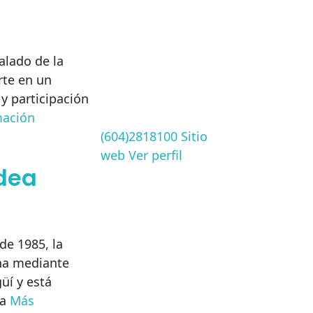
Salado de la
rte en un
y participación
mación
(604)2818100
Sitio
web
Ver perfil
dea
de 1985, la
ona mediante
üí y está
ea
Más