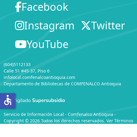
Facebook
Instagram
Twitter
YouTube
(604)5112133
Calle 51 #45-37, Piso 6
infolocal.comfenalcoantioquia.com
Departamento de Bibliotecas
de
COMFENALCO Antioquia
accessible
Servicio de Información Local - Comfenalco Antioquia -
Copyright © 2026 Todos los derechos reservados. Ver
Términos
y Condiciones