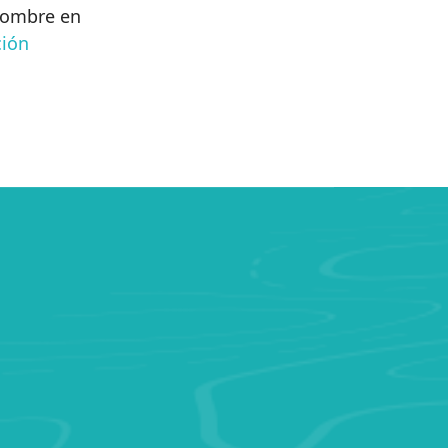
 nombre en
ción