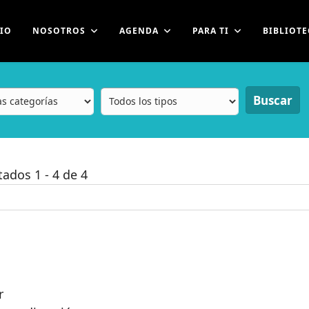
CIO
NOSOTROS
AGENDA
PARA TI
BIBLIOTE
Buscar
ltados
1
-
4
de
4
r