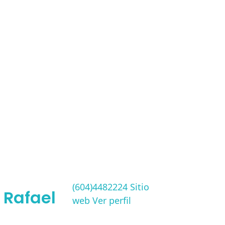
(604)4482224
Sitio
n Rafael
web
Ver perfil