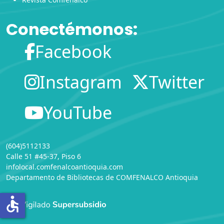
Conectémonos:
Facebook
Instagram
Twitter
YouTube
(604)5112133
Calle 51 #45-37, Piso 6
infolocal.comfenalcoantioquia.com
Departamento de Bibliotecas
de
COMFENALCO Antioquia
accessible