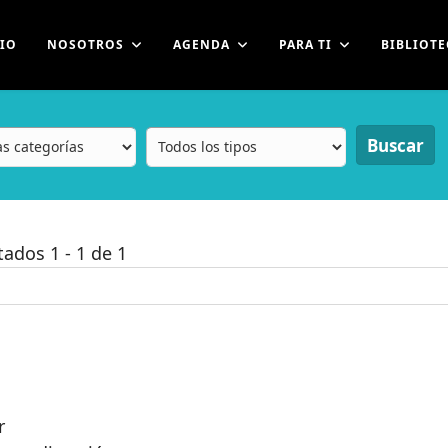
CIO
NOSOTROS
AGENDA
PARA TI
BIBLIOTE
Buscar
ltados
1
-
1
de
1
r