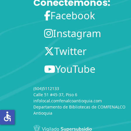
Conectémonos:
Facebook
Instagram
Twitter
YouTube
(604)5112133
Calle 51 #45-37, Piso 6
infolocal.comfenalcoantioquia.com
Departamento de Bibliotecas
de
COMFENALCO
Antioquia
accessible