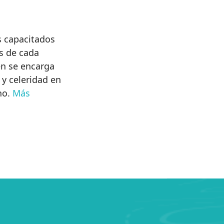
s capacitados
s de cada
en se encarga
 y celeridad en
cho.
Más