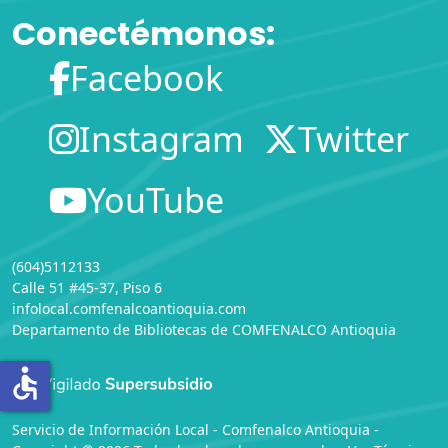
Conectémonos:
Facebook
Instagram
Twitter
YouTube
(604)5112133
Calle 51 #45-37, Piso 6
infolocal.comfenalcoantioquia.com
Departamento de Bibliotecas
de
COMFENALCO Antioquia
accessible
Servicio de Información Local - Comfenalco Antioquia -