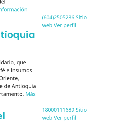
del
nformación
(604)2505286
Sitio
web
Ver perfil
ntioquia
dario, que
afé e insumos
Oriente,
e de Antioquia
artamento.
Más
18000111689
Sitio
el
web
Ver perfil