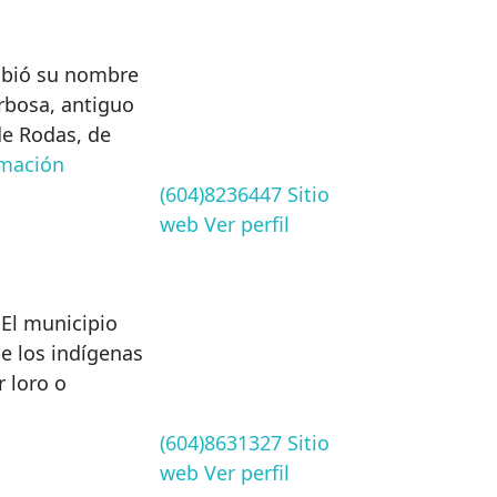
ibió su nombre
rbosa, antiguo
de Rodas, de
rmación
(604)8236447
Sitio
web
Ver perfil
 El municipio
e los indígenas
r loro o
(604)8631327
Sitio
web
Ver perfil