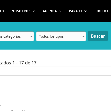
CIO
NOSOTROS
AGENDA
PARA TI
BIBLIOTE
Buscar
ltados
1
-
17
de
17
r