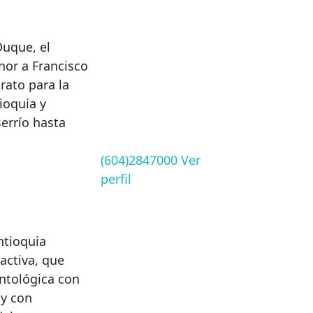
Duque, el
nor a Francisco
trato para la
ioquia y
errío hasta
(604)2847000
Ver
perfil
ntioquia
ctiva, que
ontológica con
 y con