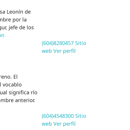
sa Leonín de
mbre por la
ur, jefe de los
ón
(604)8280457
Sitio
web
Ver perfil
eno. El
l vocablo
al significa río
ombre anterior.
(604)4548300
Sitio
web
Ver perfil