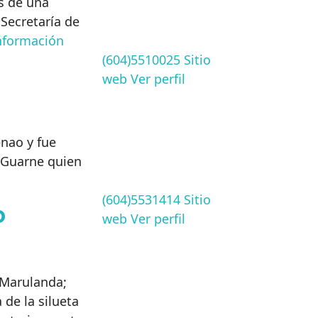
s de una
 Secretaría de
nformación
(604)5510025
Sitio
web
Ver perfil
nao y fue
 Guarne quien
(604)5531414
Sitio
o
web
Ver perfil
 Marulanda;
de la silueta