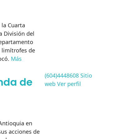
 la Cuarta
a División del
 departamento
limítrofes de
ocó.
Más
(604)4448608
Sitio
nda de
web
Ver perfil
Antioquia en
sus acciones de