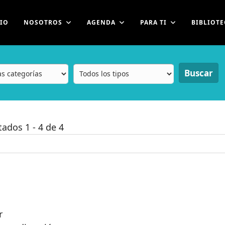
CIO
NOSOTROS
AGENDA
PARA TI
BIBLIOTE
Buscar
ltados
1
-
4
de
4
r