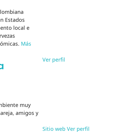
olombiana
en Estados
ento local e
rvezas
nómicas.
Más
Ver perfil
a
ambiente muy
pareja, amigos y
Sitio web
Ver perfil