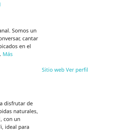
n
sanal. Somos un
onversar, cantar
bicados en el
o.
Más
Sitio web
Ver perfil
a disfrutar de
bidas naturales,
l, con un
, ideal para