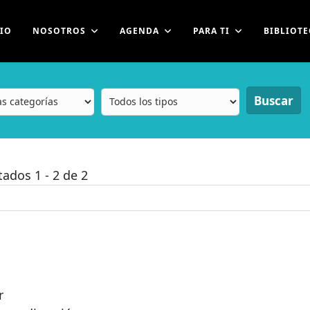
CIO
NOSOTROS
AGENDA
PARA TI
BIBLIOTE
Buscar
ltados
1
-
2
de
2
r