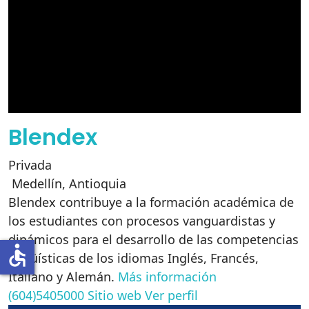
Blendex
Privada
Medellín
,
Antioquia
Blendex contribuye a la formación académica de
los estudiantes con procesos vanguardistas y
dinámicos para el desarrollo de las competencias
accessible
lingüísticas de los idiomas Inglés, Francés,
Italiano y Alemán.
Más información
(604)5405000
Sitio web
Ver perfil