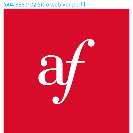
(604)8660102
Sitio web
Ver perfil