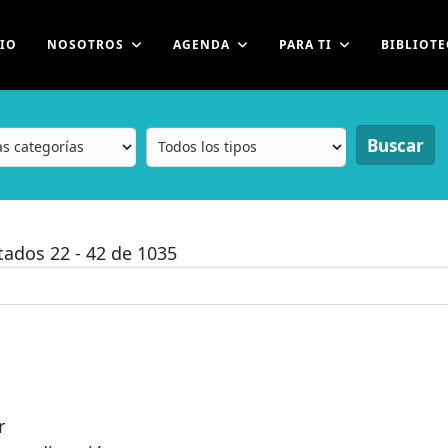
CIO
NOSOTROS
AGENDA
PARA TI
BIBLIOTE
Buscar
ltados
22
-
42
de
1035
r