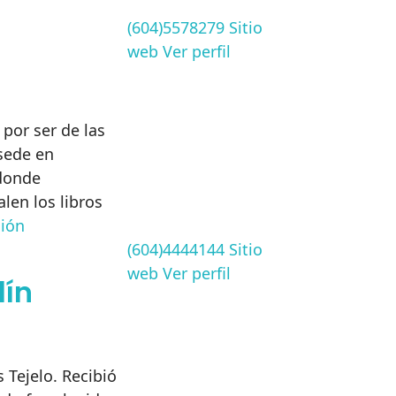
(604)5578279
Sitio
web
Ver perfil
 por ser de las
sede en
donde
len los libros
ión
(604)4444144
Sitio
web
Ver perfil
lín
 Tejelo. Recibió