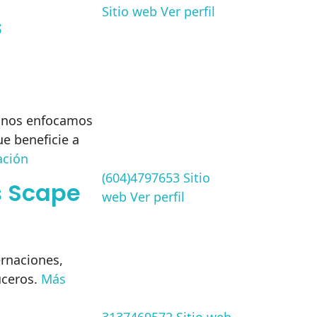
Sitio web
Ver perfil
s
y nos enfocamos
e beneficie a
ación
(604)4797653
Sitio
s Scape
web
Ver perfil
ernaciones,
uceros.
Más