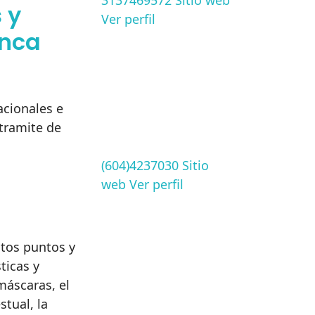
3137469572
Sitio web
 y
Ver perfil
anca
acionales e
 tramite de
(604)4237030
Sitio
web
Ver perfil
ntos puntos y
ticas y
máscaras, el
tual, la