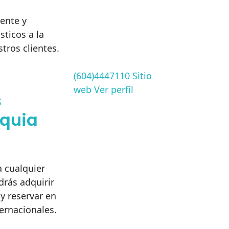
ente y
ticos a la
tros clientes.
(604)4447110
Sitio
web
Ver perfil
s
quia
a cualquier
rás adquirir
 y reservar en
ternacionales.