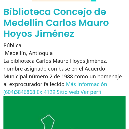
Biblioteca Concejo de
Medellín Carlos Mauro
Hoyos Jiménez
Pública
Medellín
,
Antioquia
La biblioteca Carlos Mauro Hoyos Jiménez,
nombre asignado con base en el Acuerdo
Municipal número 2 de 1988 como un homenaje
al exprocurador fallecido
Más información
(604)3846868 Ex 4129
Sitio web
Ver perfil