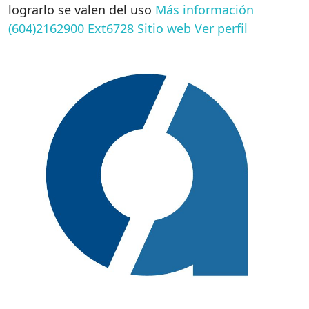
lograrlo se valen del uso
Más información
(604)2162900 Ext6728
Sitio web
Ver perfil