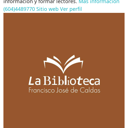
información y formar lectores.
Más información
(604)4489770
Sitio web
Ver perfil