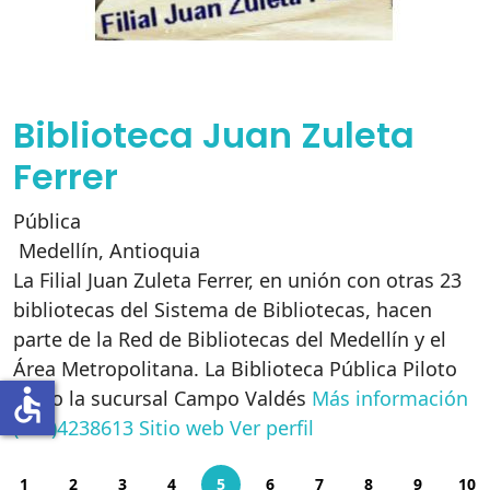
Biblioteca Juan Zuleta
Ferrer
Pública
Medellín
,
Antioquia
La Filial Juan Zuleta Ferrer, en unión con otras 23
bibliotecas del Sistema de Bibliotecas, hacen
parte de la Red de Bibliotecas del Medellín y el
Área Metropolitana. La Biblioteca Pública Piloto
accessible
inicio la sucursal Campo Valdés
Más información
(604)4238613
Sitio web
Ver perfil
1
2
3
4
5
6
7
8
9
10