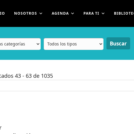
CIO
NOSOTROS
AGENDA
PARA TI
BIBLIOTE
Buscar
ltados
43
-
63
de
1035
r