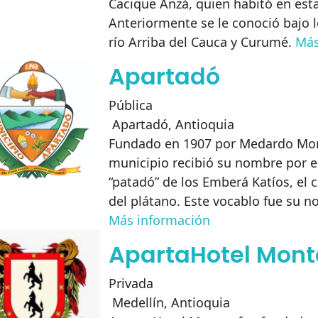
Cacique Anzá, quien habitó en esta
Anteriormente se le conoció bajo 
río Arriba del Cauca y Curumé.
Más
Apartadó
Pública
Apartadó
,
Antioquia
Fundado en 1907 por Medardo Mor
municipio recibió su nombre por e
“patadó” de los Emberá Katíos, el cu
del plátano. Este vocablo fue su n
Más información
ApartaHotel Mont
Privada
Medellín
,
Antioquia