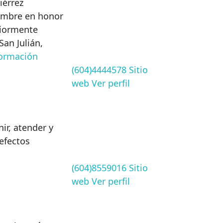
iérrez
nombre en honor
riormente
an Julián,
ormación
(604)4444578
Sitio
web
Ver perfil
ir, atender y
 efectos
(604)8559016
Sitio
web
Ver perfil