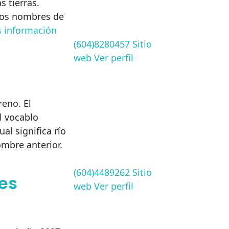
s tierras.
los nombres de
 información
(604)8280457
Sitio
web
Ver perfil
eno. El
l vocablo
al significa río
ombre anterior.
(604)4489262
Sitio
es
web
Ver perfil