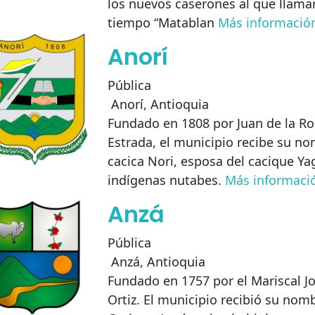
los nuevos caserones al que llama
tiempo “Matablan
Más informació
Anorí
Pública
Anorí
,
Antioquia
Fundado en 1808 por Juan de la Ro
Estrada, el municipio recibe su no
cacica Nori, esposa del cacique Yag
indígenas nutabes.
Más informaci
Anzá
Pública
Anzá
,
Antioquia
Fundado en 1757 por el Mariscal J
Ortiz. El municipio recibió su nom