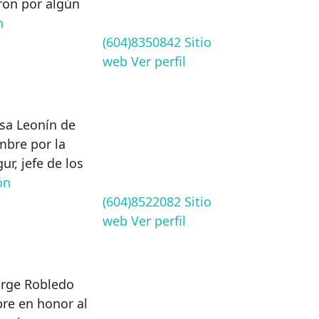
ron por algún
n
(604)8350842
Sitio
web
Ver perfil
sa Leonín de
mbre por la
ur, jefe de los
ón
(604)8522082
Sitio
web
Ver perfil
orge Robledo
bre en honor al