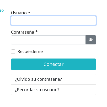
CIO
NOSOTROS
AGENDA
PARA TI
BIBLIOTE
Usuario
*
Contraseña
*
Mostrar 
Recuérdeme
Conectar
¿Olvidó su contraseña?
¿Recordar su usuario?