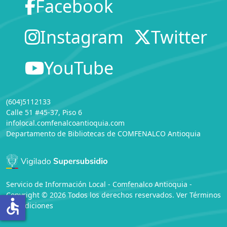
Facebook
Instagram
Twitter
YouTube
(604)5112133
Calle 51 #45-37, Piso 6
infolocal.comfenalcoantioquia.com
Departamento de Bibliotecas
de
COMFENALCO Antioquia
Servicio de Información Local - Comfenalco Antioquia -
Copyright © 2026 Todos los derechos reservados. Ver
Términos
accessible
y Condiciones